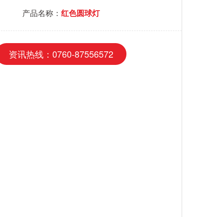
产品名称：
红色圆球灯
资讯热线：0760-87556572