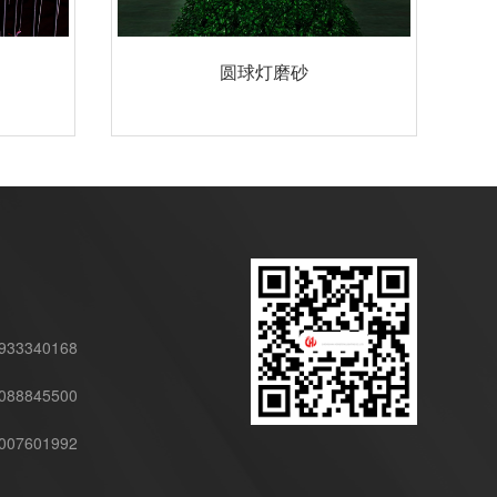
圆球灯磨砂
了解详细>
33340168
88845500
07601992