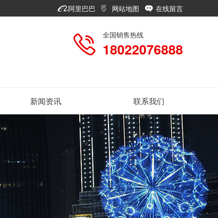
阿里巴巴
网站地图
在线留言
全国销售热线
18022076888
新闻资讯
联系我们