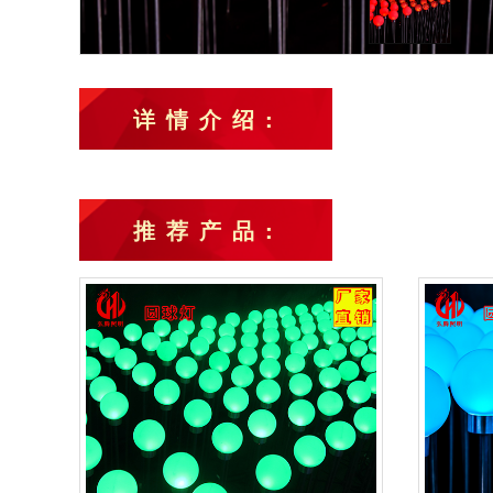
详情介绍:
推荐产品: