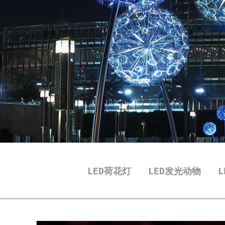
LED荷花灯
LED发光动物
L