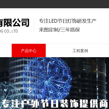
产品中心
工程案例