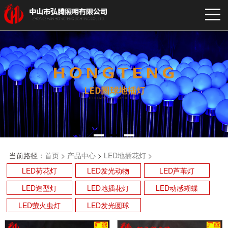
当前路径：
首页
>
产品中心
>
LED地插花灯
>
LED荷花灯
LED发光动物
LED芦苇灯
LED造型灯
LED地插花灯
LED动感蝴蝶
LED萤火虫灯
LED发光圆球