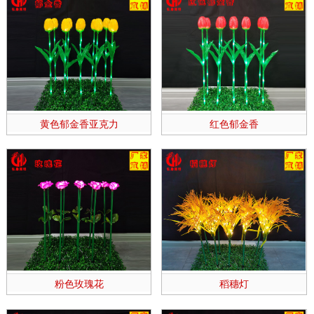
黄色郁金香亚克力
红色郁金香
粉色玫瑰花
稻穗灯